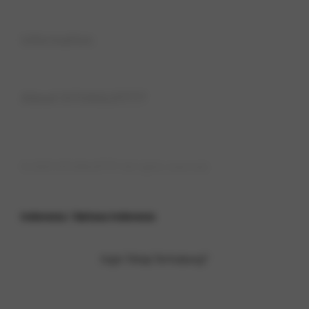
Buka
Information
Buka
About SITUSSLOT777
© 2025 SITUSSLOT777. All rights reserved.
Indonesia / Bahasa Indonesia
Ingin Tetap Terhubung?