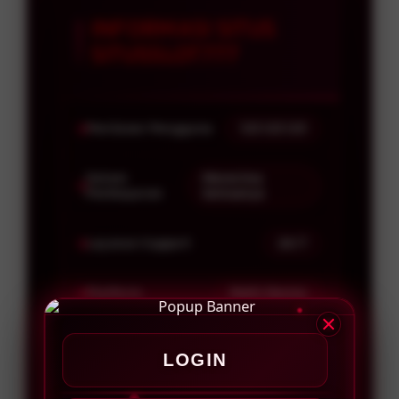
INFORMASI SITUS
SITUSSLOT777
Penilaian Pengguna
123.123.123
Sistem
Menerima
Pembayaran
Semuanya
Layanan Support
24/7
Platform
Multi-Device
LOGIN
PENAWARAN SPESIAL