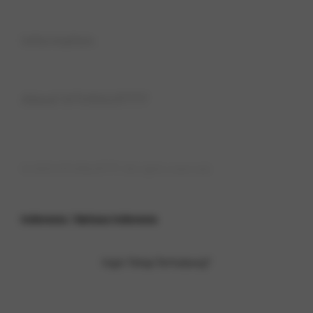
Buka
Information
Buka
About SITUSSLOT777
© 2025 SITUSSLOT777. All rights reserved.
Indonesia / Bahasa Indonesia
Ingin Tetap Terhubung?