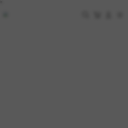
=
Skip
to
content
Cari
Troli
Login
Navigation