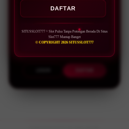
DAFTAR
BONUS NEW MEMBER 30%
Minimal Deposit Rp. 20.000
SITUSSLOT777 ^ Slot Pulsa Tanpa Potongan Berada Di Situs
Slot777 Mantap Banget
Minimal Withdraw Rp 50.000
© COPYRIGHT 2026 SITUSSLOT777
LOGIN
DAFTAR
Layer Popup Close
© 2025 SITUSSLOT777. All rights reserved.