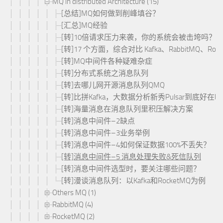
MQ in distributed Architecture (15)
[总结]MQ如何做到削峰填谷？
[汇总]MQ经验
[转]10倍请求压力来袭，你的系统会被击垮吗？
[转]17 个方面，综合对比 Kafka、RabbitMQ、Ro
[转]MQ中间件各种疑难杂症
[转]分布式系统之消息队列
[转]去哪儿网开源消息队列QMQ
[转]比拼Kafka，大数据分析新秀Pulsar到底好在哪
[转]海量消息在消息队列里积压解决方案
[转]消息中间件–2缺点
[转]消息中间件–3业务举例
[转]消息中间件–4如何保证数据100%不丢失？
[转]消息中间件–5 消息处理失败&死信队列
[转]消息中间件选型时，要关注哪些问题？
[转]漫谈消息队列：以Kafka和RocketMQ为例
Others MQ (1)
RabbitMQ (4)
RocketMQ (2)