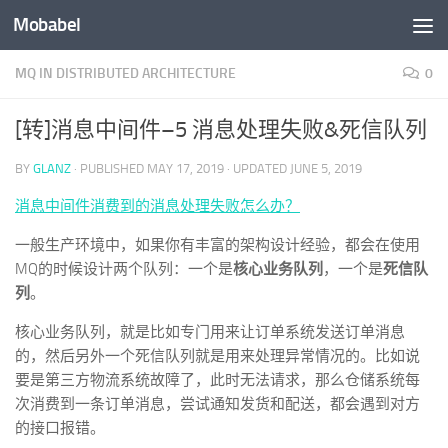
Mobabel
Skip to content
MQ IN DISTRIBUTED ARCHITECTURE
0
[转]消息中间件–5 消息处理失败&死信队列
BY
GLANZ
· PUBLISHED
MAY 17, 2019
· UPDATED
JUNE 5, 2019
消息中间件消费到的消息处理失败怎么办？
一般生产环境中，如果你有丰富的架构设计经验，都会在使用
MQ的时候设计两个队列：一个是
核心业务队列
，一个是
死信队
列
。
核心业务队列，就是比如专门用来让订单系统发送订单消息
的，然后另外一个死信队列就是用来处理异常情况的。比如说
要是第三方物流系统故障了，此时无法请求，那么仓储系统每
次消费到一条订单消息，尝试通知发货和配送，都会遇到对方
的接口报错。