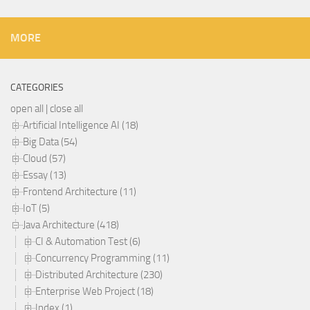
MORE
CATEGORIES
open all
|
close all
Artificial Intelligence AI (18)
Big Data (54)
Cloud (57)
Essay (13)
Frontend Architecture (11)
IoT (5)
Java Architecture (418)
CI & Automation Test (6)
Concurrency Programming (11)
Distributed Architecture (230)
Enterprise Web Project (18)
Index (1)