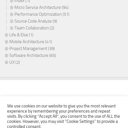
Index (1)
Micro Service Architecture (94)
Performance Optimization (51)
Source Code Analyze (9)
Team Collaboration (2)
Life & Else (1)
Mobile Architecture (41)
Project Management (39)
Software Architecture (65)
UX (2)
We use cookies on our website to give you the most relevant
experience by remembering your preferences and repeat
visits. By clicking “Accept All”, you consent to the use of ALL the
cookies. However, you may visit "Cookie Settings" to provide a
Mobabel © 2026. All Rights Reserved.
controlled consent.