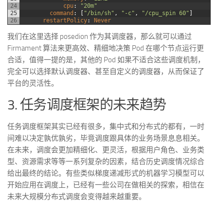
24
cpu
:
"20m"
25
command
:
[
"/bin/sh"
,
"-c"
,
"/cpu_spin 60"
]
26
restartPolicy
:
Never
我们在这里选择 posedion 作为其调度器，那么就可以通过
Firmament 算法来更高效、精细地决策 Pod 在哪个节点运行更
合适，值得一提的是，其他的 Pod 如果不适合这些调度机制，
完全可以选择默认调度器、甚至自定义的调度器，从而保证了
平台的灵活性。
3. 任务调度框架的未来趋势
任务调度框架其实已经有很多，集中式和分布式的都有，一时
间难以决定孰优孰劣，毕竟调度跟具体的业务场景息息相关。
在未来，调度会更加精细化、更灵活，根据用户角色、业务类
型、资源需求等等一系列复杂的因素，结合历史调度情况综合
给出最终的结论。有些类似梯度递减形式的机器学习模型可以
开始应用在调度上，已经有一些公司在做相关的探索，相信在
未来大规模分布式调度会变得越来越重要。