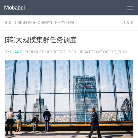
Mobabel
Skip to content
BUILD HIGH PERFORMANCE SYSTEM
0
[转]大规模集群任务调度
BY
GLANZ
· PUBLISHED
OCTOBER 7, 2018
· UPDATED
OCTOBER 7, 2018