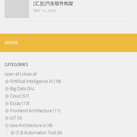
[汇总]汽车软件构架
MAY 14, 2023
MORE
CATEGORIES
open all
|
close all
Artificial Intelligence AI (18)
Big Data (54)
Cloud (57)
Essay (13)
Frontend Architecture (11)
IoT (5)
Java Architecture (418)
CI & Automation Test (6)