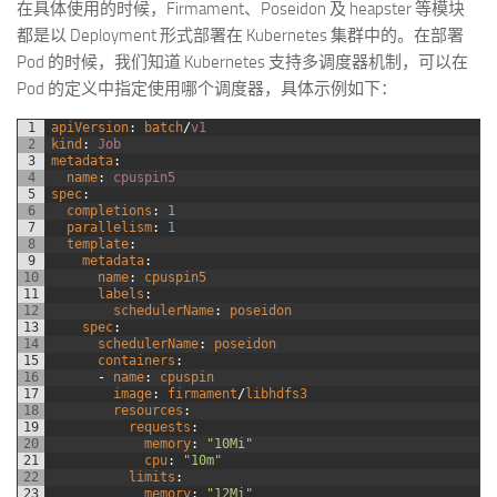
在具体使用的时候，Firmament、Poseidon 及 heapster 等模块
都是以 Deployment 形式部署在 Kubernetes 集群中的。在部署
Pod 的时候，我们知道 Kubernetes 支持多调度器机制，可以在
Pod 的定义中指定使用哪个调度器，具体示例如下：
1
apiVersion
:
batch
/
v1
2
kind
:
Job
3
metadata
:
4
name
:
cpuspin5
5
spec
:
6
completions
:
1
7
parallelism
:
1
8
template
:
9
metadata
:
10
name
:
cpuspin5
11
labels
:
12
schedulerName
:
poseidon
13
spec
:
14
schedulerName
:
poseidon
15
containers
:
16
 -
name
:
cpuspin
17
image
:
firmament
/
libhdfs3
18
resources
:
19
requests
:
20
memory
:
"10Mi"
21
cpu
:
"10m"
22
limits
:
23
memory
:
"12Mi"