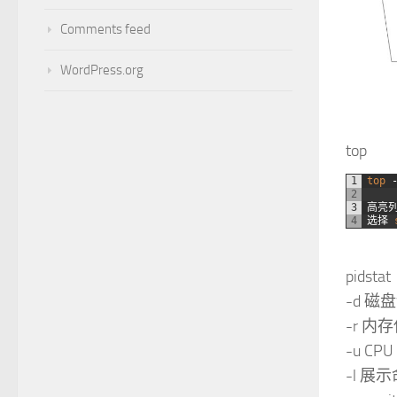
Comments feed
WordPress.org
top
1
top
2
3
高亮
4
选择
pidstat
-d 磁
-r 内
-u CPU
-l 