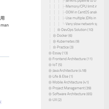
Jenkins pipeline to create an
Memory/CPU limit in Docke
OOM in CentOS analyzing and
及用
Use multiple JDKs in one Jenk
Very slow network speed o
man
DevOps Solution (10)
Docker (6)
Kubernetes (9)
Practice (3)
Essay (13)
Frontend Architecture (11)
IoT (5)
Java Architecture (418)
Life & Else (1)
Mobile Architecture (41)
Project Management (39)
Software Architecture (65)
UX (2)