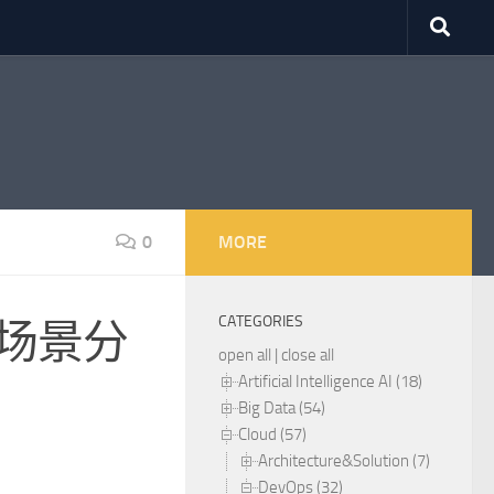
0
MORE
CATEGORIES
题场景分
open all
|
close all
Artificial Intelligence AI (18)
Big Data (54)
Cloud (57)
Architecture&Solution (7)
DevOps (32)