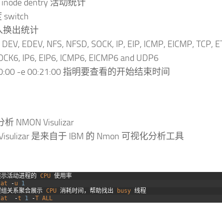
 inode dentry 活动统计
switch
换入换出统计
EV, EDEV, NFS, NFSD, SOCK, IP, EIP, ICMP, EICMP, TCP, E
OCK6, IP6, EIP6, ICMP6, EICMP6 and UDP6
:00:00 -e 00:21:00 指明要查看的开始结束时间
析 NMON Visulizar
Visulizar 是来自于 IBM 的 Nmon 可视化分析工具
展示活动进程的
CPU
使用率
tat
-
u
1
程组关系聚合展示
CPU
消耗时间，帮助找出
busy
线程
tat
-
t
1
-
T
ALL