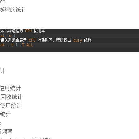
tch
示线程的统计
展示活动进程的
CPU
使用率
tat
-
u
1
程组关系聚合展示
CPU
消耗时间，帮助找出
busy
线程
tat
-
t
1
-
T
ALL
统计
面
面使用统计
页面回收统计
盘使用统计
度统计
p
行频率