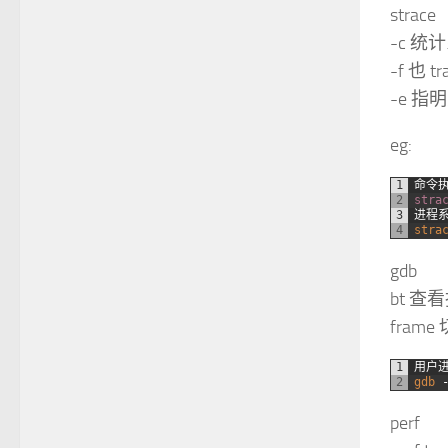
strace
-c 
-f 也 
-e 指明
eg:
1
命令
2
stra
3
进程
4
stra
gdb
bt 查
fram
1
用户
2
gdb
perf