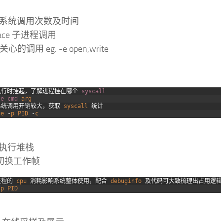
统计系统调用次数及时间
trace 子进程调用
关心的调用 eg. -e open,write
执行时挂起，了解进程挂在哪个
syscall
ce 
cmd 
arg
系统调用开销较大，获取
syscall
统计
ce
-
p
PID
-
c
看执行堆栈
e 切换工作帧
进程的
cpu
消耗影响系统整体使用，配合
debuginfo
及代码可大致梳理出占用逻
-
p
PID