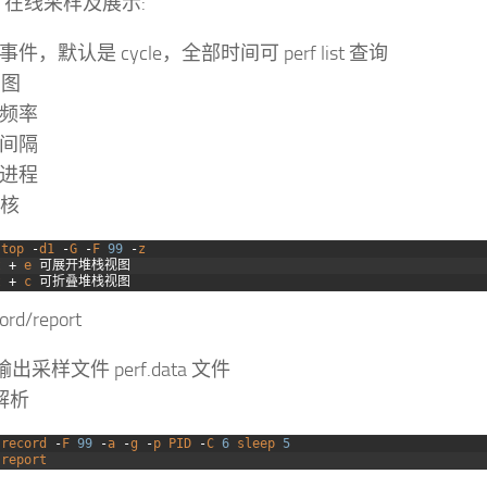
top 在线采样及展示:
事件，默认是 cycle，全部时间可 perf list 查询
用图
样频率
新间隔
定进程
定核
 
top
-
d1
-
G
-
F
99
-
z
t
+
e
可展开堆栈视图
t
+
c
可折叠堆栈视图
cord/report
d 输出采样文件 perf.data 文件
 解析
 
record
-
F
99
-
a
-
g
-
p
PID
-
C
6
sleep
5
 
report