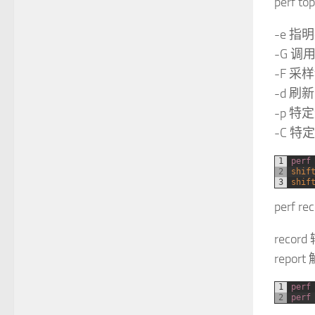
perf 
-e 指明
-G 调
-F 采
-d 刷
-p 特
-C 特
1
perf
2
shif
3
shif
perf re
recor
report
1
perf
2
perf