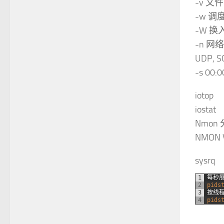
-v 文件
-w 调度 
-W 
-n 网络 D
UDP, S
-s 00
iotop
iostat
Nmon 分
NMON 
sysrq
1
每秒
2
pids
3
按线
4
pids