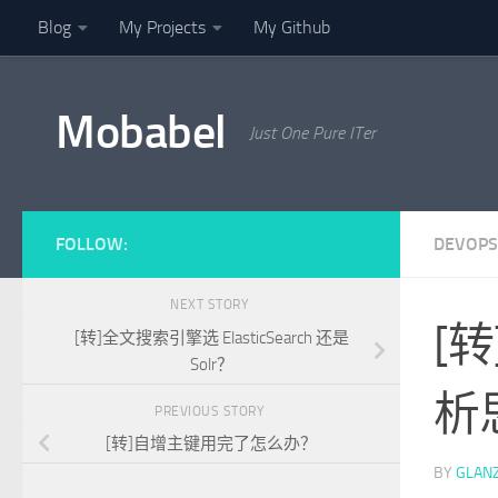
Blog
My Projects
My Github
Skip to content
Mobabel
Just One Pure ITer
FOLLOW:
DEVOPS
NEXT STORY
[
[转]全文搜索引擎选 ElasticSearch 还是
Solr？
析
PREVIOUS STORY
[转]自增主键用完了怎么办？
BY
GLAN