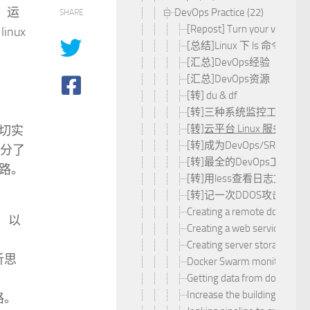
）运
DevOps Practice (22)
SHARE
[Repost] Turn your vim edito
nux
[总结]Linux 下 ls 命令的
[汇总]DevOps经验
[汇总]DevOps资源
[转] du & df
[转]三种系统监控工具对比：top v
[转]云平台 Linux 服
切实
[转]成为DevOps/SR
区分了
[转]最全的DevOps工具集
路。
[转]用less查看日志文件
[转]记一次DDOS攻击防御
Creating a remote docker MyS
准、以
Creating a web service healt
Creating server storage chec
析思
Docker Swarm monitoring w
Getting data from docker My
Increase the building heap-si
路。