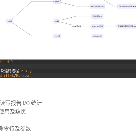
-
H
-
d
1
-
c
列及运行进程
z
x
y
shift
+
L
/
Rarrow
盘读写报告 I/O 统计
存使用及缺页
展示命令行及参数