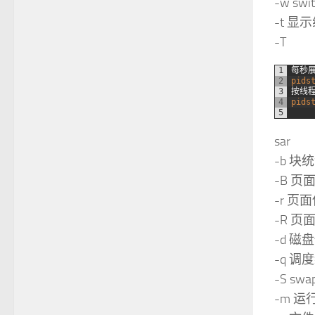
-w swi
-t 显
-T
1
每秒
2
pids
3
按线
4
pids
5
sar
-b 块
-B 页
-r 页
-R 
-d 磁
-q 调
-S swa
-m 运