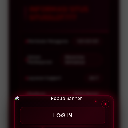
INFORMASI SITUS
SITUSSLOT777
Penilaian Pengguna
123.123.123
Sistem
Menerima
Pembayaran
Semuanya
Layanan Support
24/7
Platform
Multi-Device
LOGIN
PENAWARAN SPESIAL