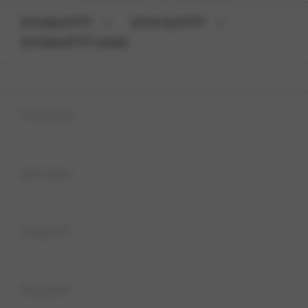
SITUSSLOT777
>
SITUS SLOT777
>
SITUSSLOT777 LOGIN
Buka
Footer Navigation
Products
Buka
Services
Buka
Support
Buka
Account