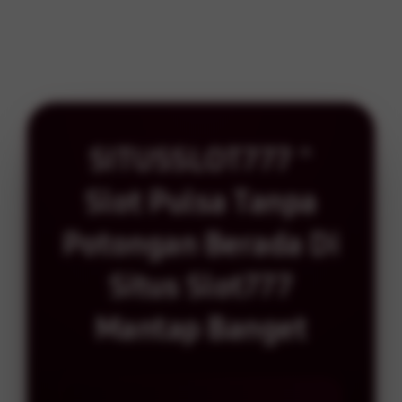
SITUSSLOT777 ^
Slot Pulsa Tanpa
Potongan Berada Di
Situs Slot777
Mantap Banget