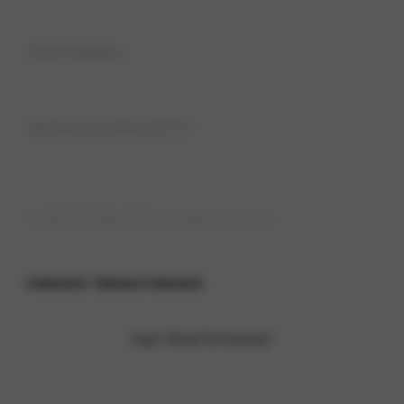
Buka
Information
Buka
About SITUSSLOT777
© 2025 SITUSSLOT777. All rights reserved.
Indonesia / Bahasa Indonesia
Ingin Tetap Terhubung?